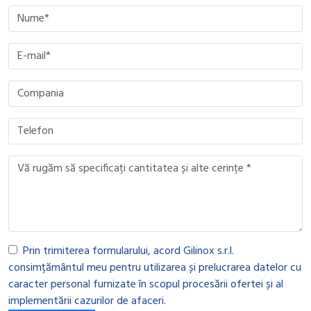
Please leave this field empty.
Please leave this field empty.
Please leave this field empty.
Please leave this field empty.
Prin trimiterea formularului, acord Gilinox s.r.l.
consimțământul meu pentru utilizarea și prelucrarea datelor cu
caracter personal furnizate în scopul procesării ofertei și al
implementării cazurilor de afaceri.