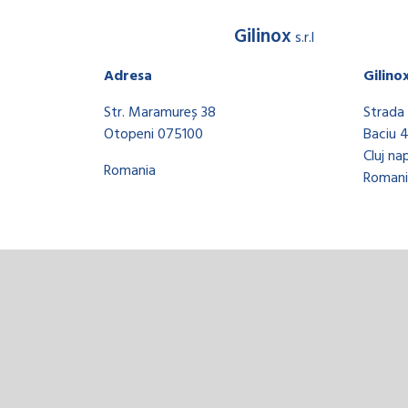
Gilinox
s.r.l
Adresa
Gilino
Str. Maramureș 38
Strada 
Otopeni 075100
Baciu 
Cluj na
Romania
Romani