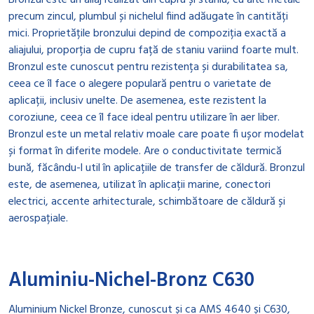
Bronzul este un aliaj realizat din cupru și staniu, cu alte metale
precum zincul, plumbul și nichelul fiind adăugate în cantități
mici. Proprietățile bronzului depind de compoziția exactă a
aliajului, proporția de cupru față de staniu variind foarte mult.
Bronzul este cunoscut pentru rezistența și durabilitatea sa,
ceea ce îl face o alegere populară pentru o varietate de
aplicații, inclusiv unelte. De asemenea, este rezistent la
coroziune, ceea ce îl face ideal pentru utilizare în aer liber.
Bronzul este un metal relativ moale care poate fi ușor modelat
și format în diferite modele. Are o conductivitate termică
bună, făcându-l util în aplicațiile de transfer de căldură. Bronzul
este, de asemenea, utilizat în aplicații marine, conectori
electrici, accente arhitecturale, schimbătoare de căldură și
aerospațiale.
Aluminiu-Nichel-Bronz C630
Aluminium Nickel Bronze, cunoscut și ca AMS 4640 și C630,