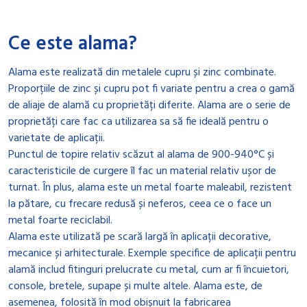
Ce este alama?
Alama este realizată din metalele cupru și zinc combinate.
Proporțiile de zinc și cupru pot fi variate pentru a crea o gamă
de aliaje de alamă cu proprietăți diferite. Alama are o serie de
proprietăți care fac ca utilizarea sa să fie ideală pentru o
varietate de aplicații.
Punctul de topire relativ scăzut al alama de 900-940°C și
caracteristicile de curgere îl fac un material relativ ușor de
turnat. În plus, alama este un metal foarte maleabil, rezistent
la pătare, cu frecare redusă și neferos, ceea ce o face un
metal foarte reciclabil.
Alama este utilizată pe scară largă în aplicații decorative,
mecanice și arhitecturale. Exemple specifice de aplicații pentru
alamă includ fitinguri prelucrate cu metal, cum ar fi încuietori,
console, bretele, supape și multe altele. Alama este, de
asemenea, folosită în mod obișnuit la fabricarea