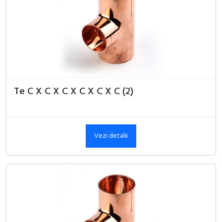
Te C X C X C X C X C X C (2)
Vezi detalii