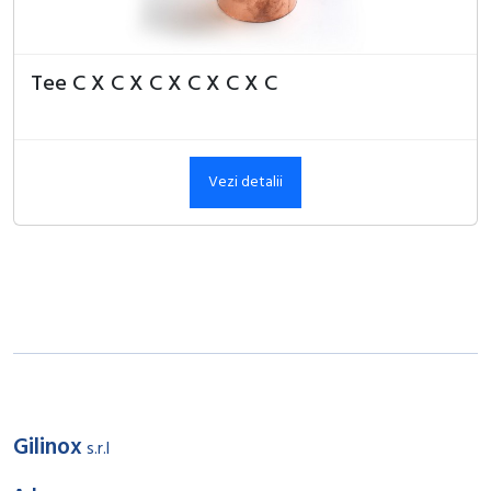
Tee C X C X C X C X C X C
Vezi detalii
Gilinox
s.r.l