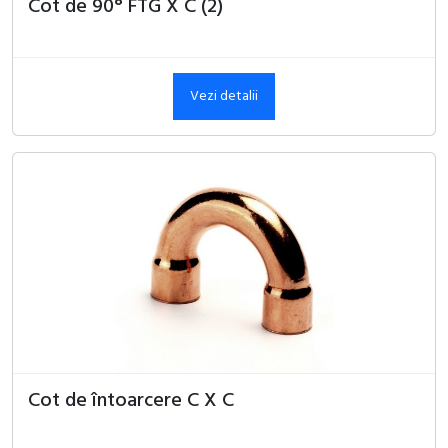
Cot de 90° FTG X C (2)
Vezi detalii
Cot de întoarcere C X C