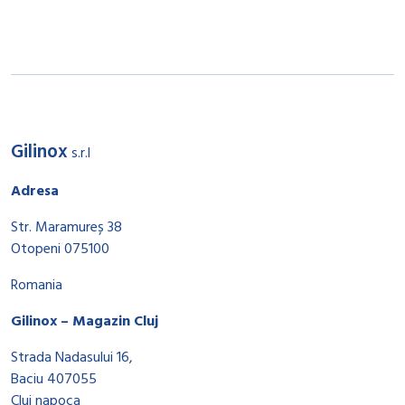
Gilinox
s.r.l
Adresa
Str. Maramureș 38
Otopeni 075100
Romania
Gilinox – Magazin Cluj
Strada Nadasului 16,
Baciu 407055
Cluj napoca