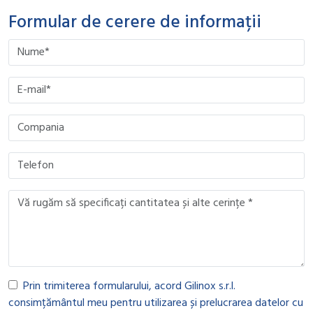
Formular de cerere de informații
Please leave this field empty.
Please leave this field empty.
Please leave this field empty.
Please leave this field empty.
Prin trimiterea formularului, acord Gilinox s.r.l.
consimțământul meu pentru utilizarea și prelucrarea datelor cu