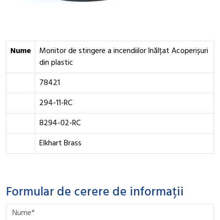
Nume
Monitor de stingere a incendiilor înălțat Acoperișuri
din plastic
78421
294-11-RC
8294-02-RC
Elkhart Brass
Formular de cerere de informații
Please leave this field empty.
Please leave this field empty.
Please leave this field empty.
Please leave this field empty.