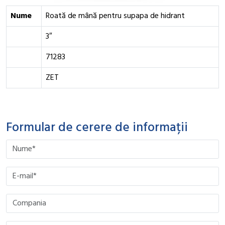
Nume
Roată de mână pentru supapa de hidrant
3″
71283
ZET
Formular de cerere de informații
Please leave this field empty.
Please leave this field empty.
Please leave this field empty.
Please leave this field empty.