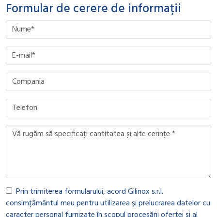
Formular de cerere de informații
Please leave this field empty.
Please leave this field empty.
Please leave this field empty.
Please leave this field empty.
Prin trimiterea formularului, acord Gilinox s.r.l.
consimțământul meu pentru utilizarea și prelucrarea datelor cu
caracter personal furnizate în scopul procesării ofertei și al