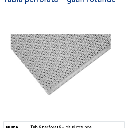
Tablă perforată – găuri rotunde
Nume
Tablă perforată – găuri rotunde