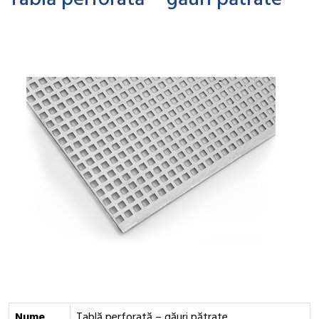
Tablă perforată – găuri pătrate
Nume
Tablă perforată – găuri pătrate