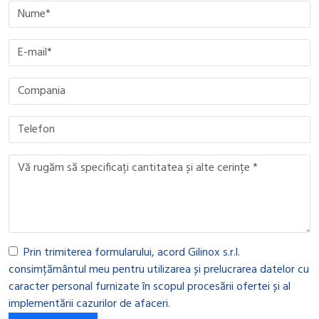
Please leave this field empty.
Please leave this field empty.
Please leave this field empty.
Please leave this field empty.
Prin trimiterea formularului, acord Gilinox s.r.l.
consimțământul meu pentru utilizarea și prelucrarea datelor cu
caracter personal furnizate în scopul procesării ofertei și al
implementării cazurilor de afaceri.