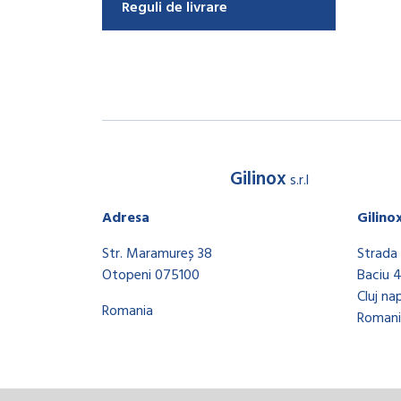
Reguli de livrare
Gilinox
s.r.l
Adresa
Gilino
Str. Maramureș 38
Strada 
Otopeni 075100
Baciu 
Cluj na
Romania
Romani