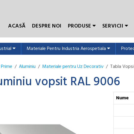
ACASĂ
DESPRE NOI
PRODUSE
SERVICII
ustrial
Materiale Pentru Industria Aerospetiala
Protec
 Prime
Aluminiu
Materiale pentru Uz Decorativ
Tabla Vopsi
uminiu vopsit RAL 9006
Nume