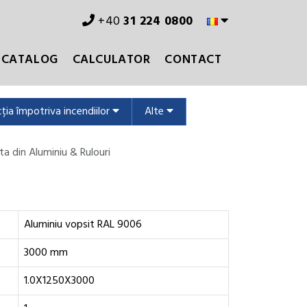
+40
31 224 0800
CATALOG
CALCULATOR
CONTACT
ția împotriva incendiilor
Alte
ta din Aluminiu & Rulouri
Aluminiu vopsit RAL 9006
3000 mm
1.0X1250X3000