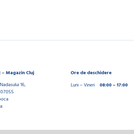
x – Magazin Cluj
Ore de deschidere
Nadasului 16,
Luni – Vineri
08:00 – 17:00
407055
poca
a