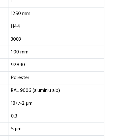
1
1250 mm
H44
3003
1.00 mm
92890
Poliester
RAL 9006 (aluminiu alb)
18+/-2 µm
0,3
5 µm