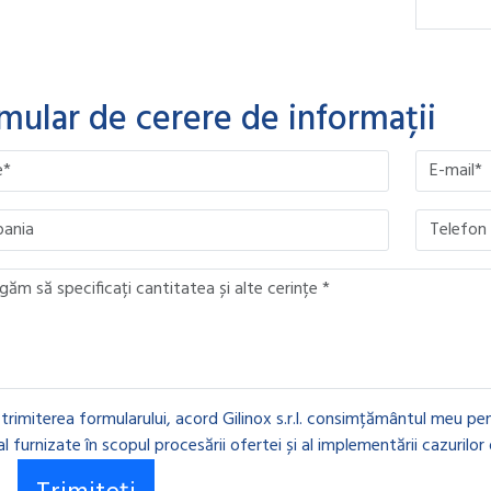
mular de cerere de informații
ave this field empty.
ave this field empty.
ave this field empty.
ave this field empty.
 trimiterea formularului, acord Gilinox s.r.l. consimțământul meu pen
l furnizate în scopul procesării ofertei și al implementării cazurilor 