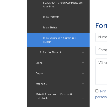
SCOBOND - Panouri Compozite din
Aluminiu
Tabla Perforata
For
Tabla Striata
Please le
Please le
Please le
Please le
Tabla Vopsita din Aluminiu &
Rulouri
+
Profile din Aluminiu
+
Bronz
+
Cupru
+
Magneziu
Prin
Materii Prime pentru Constructii
persona
+
Industriale