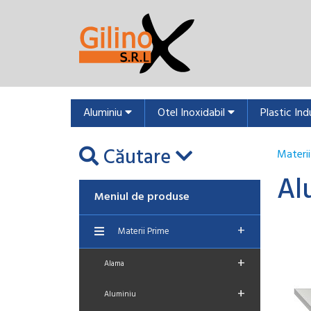
Aluminiu
Otel Inoxidabil
Plastic Ind
Căutare
Materii
Al
Meniul de produse
+
Materii Prime
+
Alama
+
Aluminiu