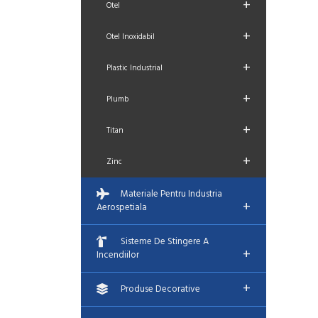
+
Otel
+
Otel Inoxidabil
+
Plastic Industrial
+
Plumb
+
Titan
+
Zinc
Materiale Pentru Industria
+
Aerospetiala
Sisteme De Stingere A
+
Incendiilor
+
Produse Decorative