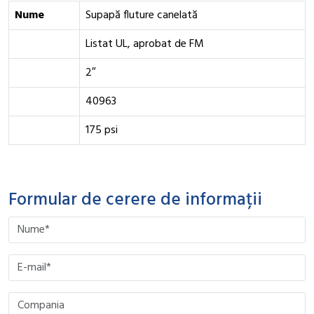
Nume
Supapă fluture canelată
Listat UL, aprobat de FM
2″
40963
175 psi
Formular de cerere de informații
Please leave this field empty.
Please leave this field empty.
Please leave this field empty.
Please leave this field empty.