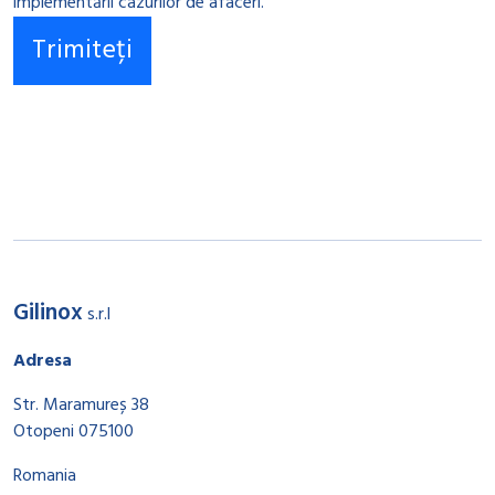
implementării cazurilor de afaceri.
Gilinox
s.r.l
Adresa
Str. Maramureș 38
Otopeni 075100
Romania