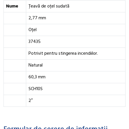
Nume
Țeavă de oțel sudată
2,77 mm
Oțel
37435
Potrivit pentru stingerea incendiilor.
Natural
60,3 mm
SCH10S
2″