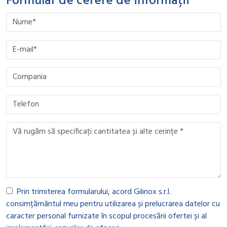
Formular de cerere de informații
Please leave this field empty.
Please leave this field empty.
Please leave this field empty.
Please leave this field empty.
Prin trimiterea formularului, acord Gilinox s.r.l.
consimțământul meu pentru utilizarea și prelucrarea datelor cu
caracter personal furnizate în scopul procesării ofertei și al