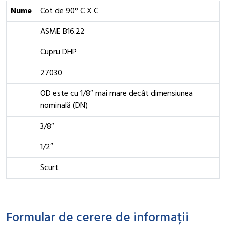
Nume
Cot de 90° C X C
ASME B16.22
Cupru DHP
27030
OD este cu 1/8″ mai mare decât dimensiunea
nominală (DN)
3/8″
1/2″
Scurt
Formular de cerere de informații