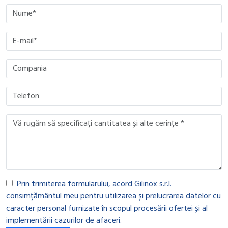
Please leave this field empty.
Please leave this field empty.
Please leave this field empty.
Please leave this field empty.
Prin trimiterea formularului, acord Gilinox s.r.l.
consimțământul meu pentru utilizarea și prelucrarea datelor cu
caracter personal furnizate în scopul procesării ofertei și al
implementării cazurilor de afaceri.