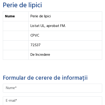
Perie de lipici
Nume
Perie de lipici
Listat UL, aprobat FM.
CPVC
72537
De încredere
Formular de cerere de informații
Please leave this field empty.
Please leave this field empty.
Please leave this field empty.
Please leave this field empty.