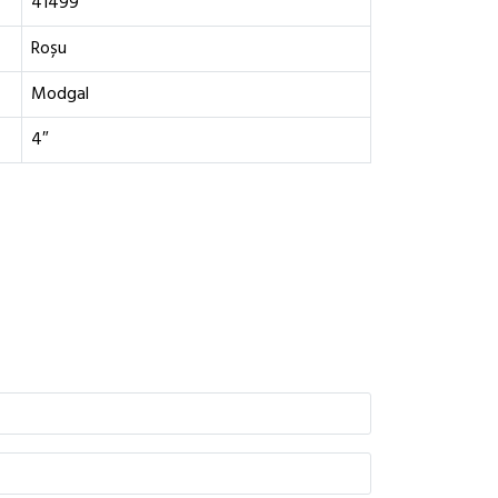
41499
Roșu
Modgal
4″