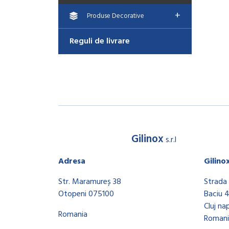
+
Produse Decorative
Reguli de livrare
Gilinox
s.r.l
Adresa
Gilino
Str. Maramureș 38
Strada 
Otopeni 075100
Baciu 
Cluj na
Romania
Romani