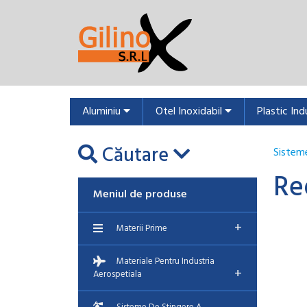
Aluminiu
Otel Inoxidabil
Plastic Ind
Căutare
Sisteme
Re
Meniul de produse
+
Materii Prime
Materiale Pentru Industria
+
Aerospetiala