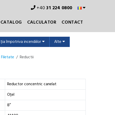
+40
31 224 0800
CATALOG
CALCULATOR
CONTACT
ția împotriva incendiilor
Alte
 Filetate
Reductii
Reductor concentric canelat
Oțel
8″