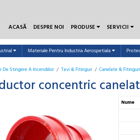
ACASĂ
DESPRE NOI
PRODUSE
SERVICII
ustrial
Materiale Pentru Industria Aerospetiala
Protec
 De Stingere A Incendiilor
Tevi & Fitinguri
Canelate & Fitinguri
ductor concentric canelat
Nume