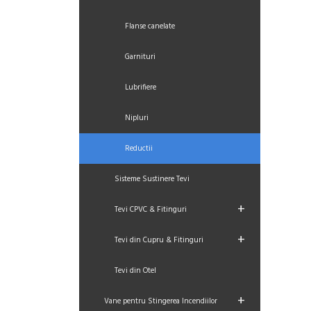
Flanse canelate
Garnituri
Lubrifiere
Nipluri
Reductii
Sisteme Sustinere Tevi
+
Tevi CPVC & Fitinguri
+
Tevi din Cupru & Fitinguri
Tevi din Otel
+
Vane pentru Stingerea Incendiilor