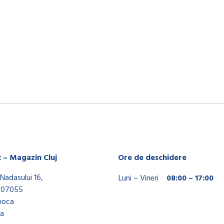
x – Magazin Cluj
Ore de deschidere
Nadasului 16,
Luni – Vineri
08:00 – 17:00
407055
poca
a