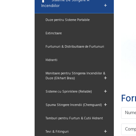
Sisteme De Stingere A
+
Incendiilor
Duze pentru Sisteme Portabile
Extinctoare
Furtunuri & Distribuitoare de Furtunuri
Hidranti
Monitoare pentru Stingerea Incendiilor &
+
Duze (Elkhart Brass)
+
Sisteme cu Sprinklere (Reliable)
For
+
Spuma Stingere Incendii (Chemguard)
Please le
Please le
Please le
Please le
Tamburi pentru Furtun & Cutii Hidrant
+
Tevi & Fitinguri