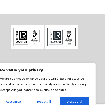
We value your privacy
și condiții
|
Politică de confidențialitate
We use cookies to enhance your browsing experience, serve
personalised ads or content, and analyse our traffic. By clicking
"Accept All", you consent to our use of cookies.
Customise
Reject All
Accept All