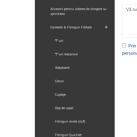
Accesorii pentru sisteme de stingere su
sprinklere
+
Canelate & Fitinguri Filetate
"T"-uri
Prin
persona
"T"-uri mecanice
Adaptoare
Coturi
Cuplaje
Dop de capat
Fitinguri mixte (m/f)
Fitinguri Quicklet