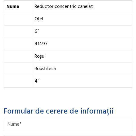
Nume
Reductor concentric canelat
Oțel
6″
41497
Roșu
Roushtech
4″
Formular de cerere de informații
Please leave this field empty.
Please leave this field empty.
Please leave this field empty.
Please leave this field empty.