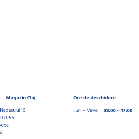
x – Magazin Cluj
Ore de deschidere
Nadasului 16,
Luni – Vineri
08:00 – 17:00
407055
poca
a