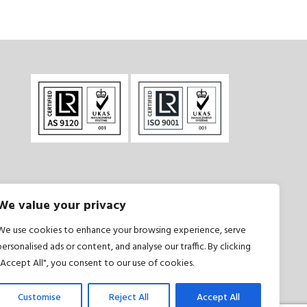
We value your privacy
și condiții
|
Politică de confidențialitate
We use cookies to enhance your browsing experience, serve
personalised ads or content, and analyse our traffic. By clicking
"Accept All", you consent to our use of cookies.
Customise
Reject All
Accept All