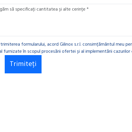
 trimiterea formularului, acord Gilinox s.r.l. consimțământul meu pen
l furnizate în scopul procesării ofertei și al implementării cazurilor 