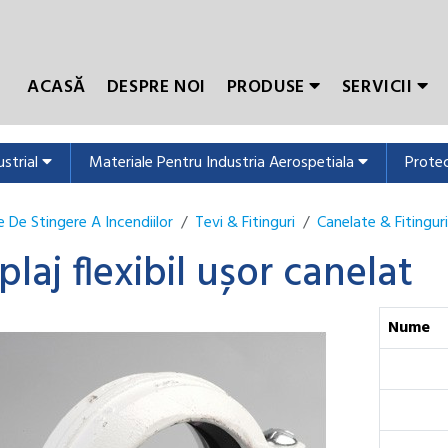
ACASĂ
DESPRE NOI
PRODUSE
SERVICII
ustrial
Materiale Pentru Industria Aerospetiala
Protec
 De Stingere A Incendiilor
Tevi & Fitinguri
Canelate & Fitinguri
plaj flexibil ușor canelat
Nume