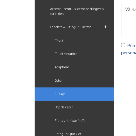
Accesorii pentru sisteme de stingere su
sprinklere
+
Canelate & Fitinguri Filetate
"T"-uri
Prin
persona
"T"-uri mecanice
Adaptoare
Coturi
Cuplaje
Dop de capat
Fitinguri mixte (m/f)
Fitinguri Quicklet