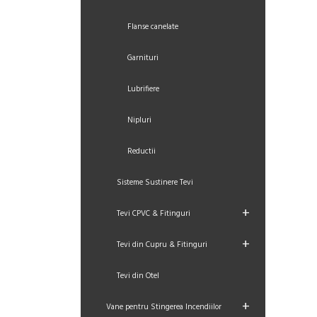
Flanse canelate
Garnituri
Lubrifiere
Nipluri
Reductii
Sisteme Sustinere Tevi
+
Tevi CPVC & Fitinguri
+
Tevi din Cupru & Fitinguri
Tevi din Otel
+
Vane pentru Stingerea Incendiilor