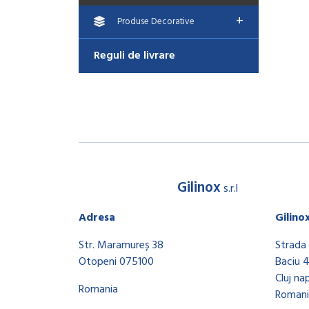
+
Produse Decorative
Reguli de livrare
Gilinox
s.r.l
Adresa
Gilino
Str. Maramureș 38
Strada 
Otopeni 075100
Baciu 
Cluj na
Romania
Romani