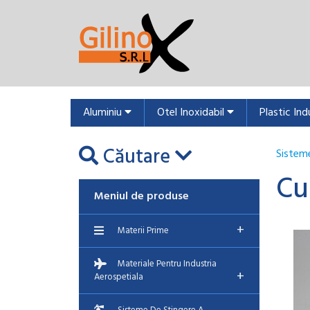
Aluminiu
Otel Inoxidabil
Plastic Ind
Căutare
Sisteme
Cu
Meniul de produse
+
Materii Prime
Materiale Pentru Industria
+
Aerospetiala