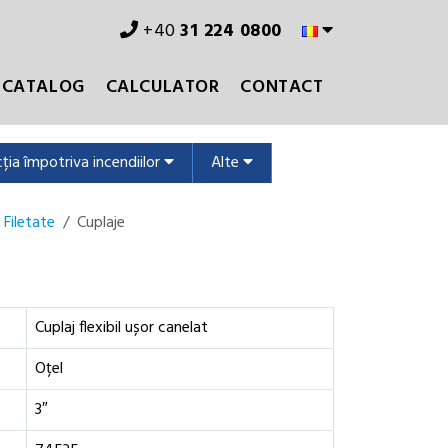
+40
31 224 0800
CATALOG
CALCULATOR
CONTACT
ția împotriva incendiilor
Alte
 Filetate
Cuplaje
Cuplaj flexibil ușor canelat
Oțel
3″