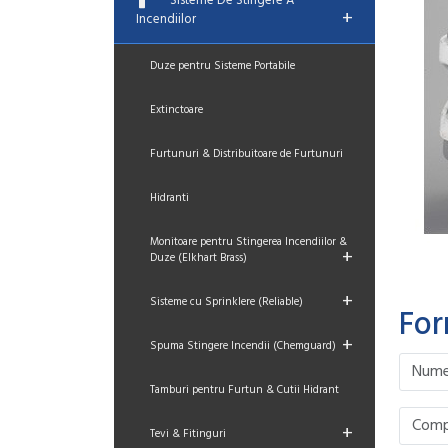
Sisteme De Stingere A
+
Incendiilor
Duze pentru Sisteme Portabile
Extinctoare
Furtunuri & Distribuitoare de Furtunuri
Hidranti
Monitoare pentru Stingerea Incendiilor &
+
Duze (Elkhart Brass)
+
Sisteme cu Sprinklere (Reliable)
For
+
Spuma Stingere Incendii (Chemguard)
Please le
Please le
Please le
Please le
Tamburi pentru Furtun & Cutii Hidrant
+
Tevi & Fitinguri