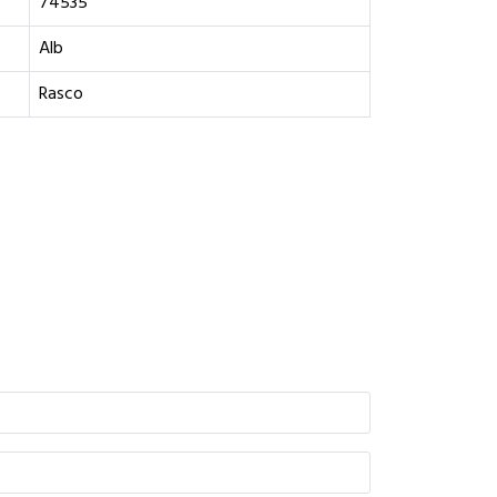
74535
Alb
Rasco