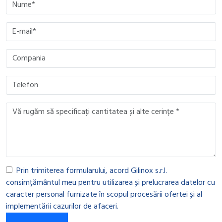
Please leave this field empty.
Please leave this field empty.
Please leave this field empty.
Please leave this field empty.
Prin trimiterea formularului, acord Gilinox s.r.l.
consimțământul meu pentru utilizarea și prelucrarea datelor cu
caracter personal furnizate în scopul procesării ofertei și al
implementării cazurilor de afaceri.