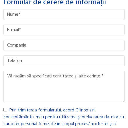
Formular de cerere de informații
Please leave this field empty.
Please leave this field empty.
Please leave this field empty.
Please leave this field empty.
Prin trimiterea formularului, acord Gilinox s.r.l.
consimțământul meu pentru utilizarea și prelucrarea datelor cu
caracter personal furnizate în scopul procesării ofertei și al