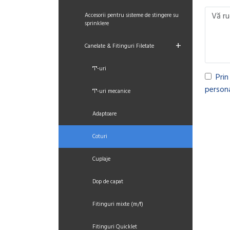
Accesorii pentru sisteme de stingere su
sprinklere
+
Canelate & Fitinguri Filetate
"T"-uri
Prin
persona
"T"-uri mecanice
Adaptoare
Coturi
Cuplaje
Dop de capat
Fitinguri mixte (m/f)
Fitinguri Quicklet