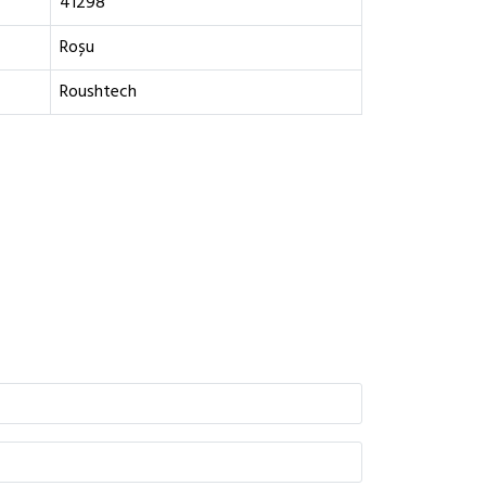
41298
Roșu
Roushtech