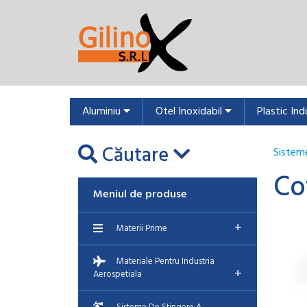
Aluminiu
Otel Inoxidabil
Plastic Ind
Căutare
Sisteme
Co
Meniul de produse
+
Materii Prime
Materiale Pentru Industria
+
Aerospetiala