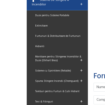
Sisteme De Stingere A
+
Incendiilor
Duze pentru Sisteme Portabile
Extinctoare
Furtunuri & Distribuitoare de Furtunuri
Hidranti
Monitoare pentru Stingerea Incendiilor &
+
Duze (Elkhart Brass)
+
Sisteme cu Sprinklere (Reliable)
For
+
Spuma Stingere Incendii (Chemguard)
Please le
Please le
Please le
Please le
Tamburi pentru Furtun & Cutii Hidrant
+
Tevi & Fitinguri