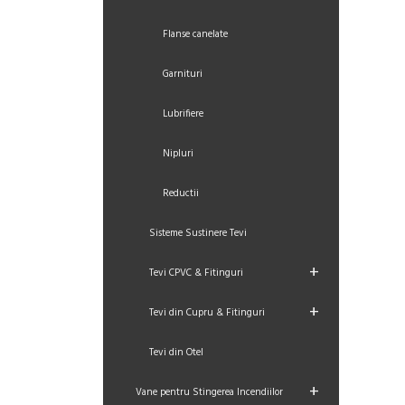
Flanse canelate
Garnituri
Lubrifiere
Nipluri
Reductii
Sisteme Sustinere Tevi
+
Tevi CPVC & Fitinguri
+
Tevi din Cupru & Fitinguri
Tevi din Otel
+
Vane pentru Stingerea Incendiilor