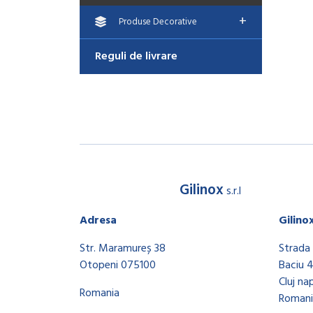
+
Produse Decorative
Reguli de livrare
Gilinox
s.r.l
Adresa
Gilino
Str. Maramureș 38
Strada 
Otopeni 075100
Baciu 
Cluj na
Romania
Romani