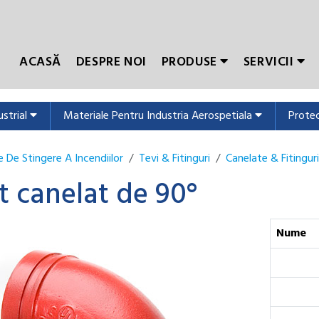
ACASĂ
DESPRE NOI
PRODUSE
SERVICII
ustrial
Materiale Pentru Industria Aerospetiala
Protec
 De Stingere A Incendiilor
Tevi & Fitinguri
Canelate & Fitinguri
t canelat de 90°
Nume