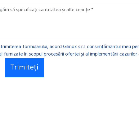
 trimiterea formularului, acord Gilinox s.r.l. consimțământul meu pen
l furnizate în scopul procesării ofertei și al implementării cazurilor 