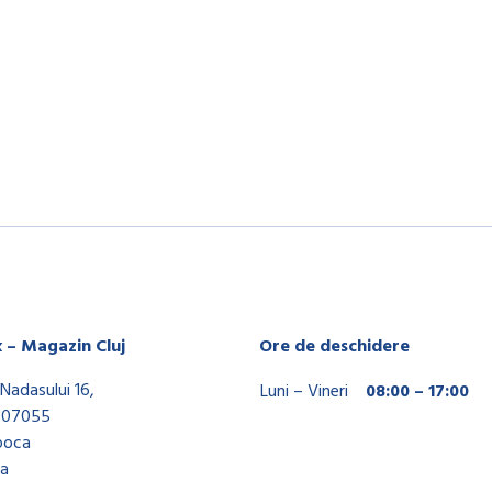
x – Magazin Cluj
Ore de deschidere
Nadasului 16,
Luni – Vineri
08:00 – 17:00
407055
poca
a