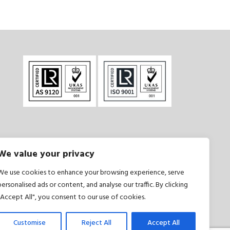
We value your privacy
și condiții
|
Politică de confidențialitate
We use cookies to enhance your browsing experience, serve
personalised ads or content, and analyse our traffic. By clicking
"Accept All", you consent to our use of cookies.
Customise
Reject All
Accept All