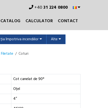
+40
31 224 0800
CATALOG
CALCULATOR
CONTACT
ția împotriva incendiilor
Alte
 Filetate
Coturi
Cot canelat de 90°
Oțel
4″