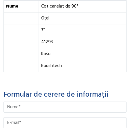
Nume
Cot canelat de 90°
Oțel
3″
41293
Roșu
Roushtech
Formular de cerere de informații
Please leave this field empty.
Please leave this field empty.
Please leave this field empty.
Please leave this field empty.