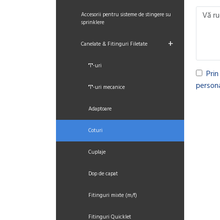
Accesorii pentru sisteme de stingere su
sprinklere
+
Canelate & Fitinguri Filetate
"T"-uri
Prin
persona
"T"-uri mecanice
Adaptoare
Coturi
Cuplaje
Dop de capat
Fitinguri mixte (m/f)
Fitinguri Quicklet