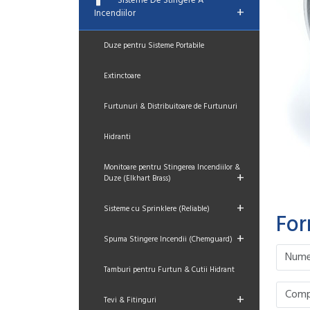
Sisteme De Stingere A
+
Incendiilor
Duze pentru Sisteme Portabile
Extinctoare
Furtunuri & Distribuitoare de Furtunuri
Hidranti
Monitoare pentru Stingerea Incendiilor &
+
Duze (Elkhart Brass)
+
Sisteme cu Sprinklere (Reliable)
For
+
Spuma Stingere Incendii (Chemguard)
Please le
Please le
Please le
Please le
Tamburi pentru Furtun & Cutii Hidrant
+
Tevi & Fitinguri