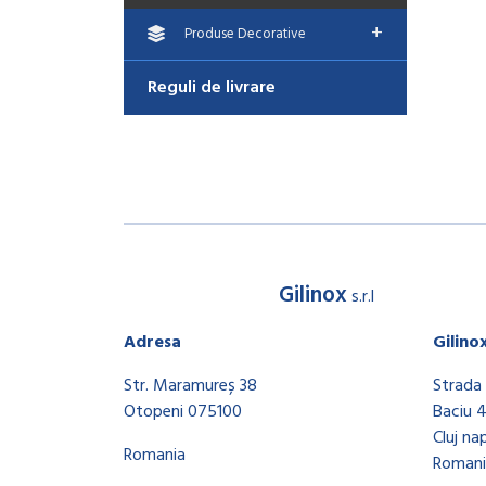
+
Produse Decorative
Reguli de livrare
Gilinox
s.r.l
Adresa
Gilino
Str. Maramureș 38
Strada 
Otopeni 075100
Baciu 
Cluj na
Romania
Romani