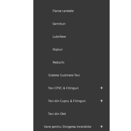
Flanse canelate
Garnituri
Lubrifiere
Nipluri
Reductii
Sisteme Sustinere Tevi
+
Tevi CPVC & Fitinguri
+
Tevi din Cupru & Fitinguri
Tevi din Otel
+
Vane pentru Stingerea Incendiilor