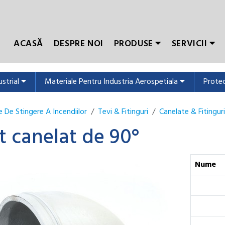
ACASĂ
DESPRE NOI
PRODUSE
SERVICII
ustrial
Materiale Pentru Industria Aerospetiala
Protec
 De Stingere A Incendiilor
Tevi & Fitinguri
Canelate & Fitinguri
t canelat de 90°
Nume