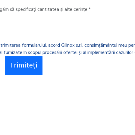
 trimiterea formularului, acord Gilinox s.r.l. consimțământul meu pen
l furnizate în scopul procesării ofertei și al implementării cazurilor 