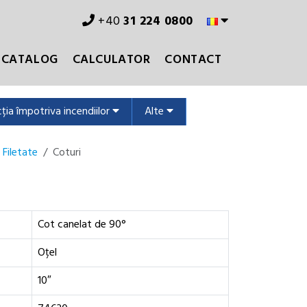
+40
31 224 0800
CATALOG
CALCULATOR
CONTACT
ția împotriva incendiilor
Alte
 Filetate
Coturi
Cot canelat de 90°
Oțel
10″