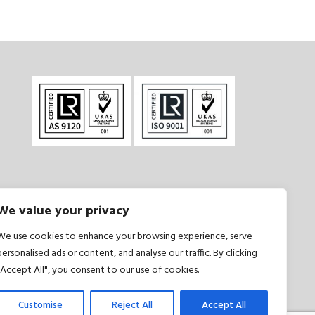
We value your privacy
și condiții
|
Politică de confidențialitate
We use cookies to enhance your browsing experience, serve
personalised ads or content, and analyse our traffic. By clicking
"Accept All", you consent to our use of cookies.
Customise
Reject All
Accept All