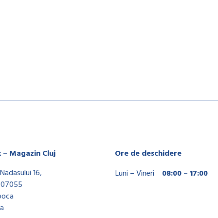
x – Magazin Cluj
Ore de deschidere
Nadasului 16,
Luni – Vineri
08:00 – 17:00
407055
poca
a