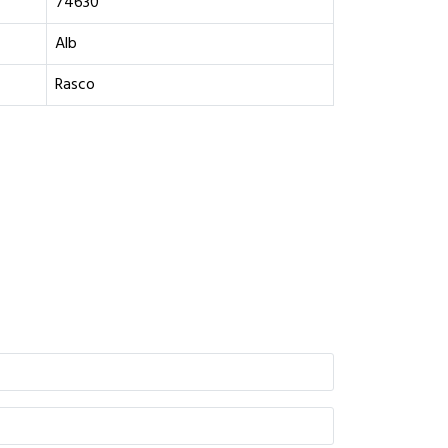
74630
Alb
Rasco