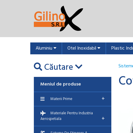
Aluminiu
Otel Inoxidabil
Plastic Ind
Căutare
Sisteme
Co
Meniul de produse
+
Materii Prime
Materiale Pentru Industria
+
Aerospetiala