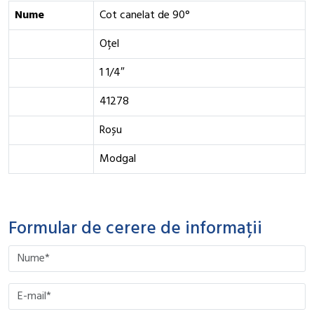
Nume
Cot canelat de 90°
Oțel
1 1/4″
41278
Roșu
Modgal
Formular de cerere de informații
Please leave this field empty.
Please leave this field empty.
Please leave this field empty.
Please leave this field empty.