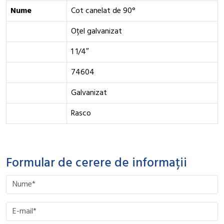
Nume
Cot canelat de 90°
Oțel galvanizat
1 1/4″
74604
Galvanizat
Rasco
Formular de cerere de informații
Please leave this field empty.
Please leave this field empty.
Please leave this field empty.
Please leave this field empty.