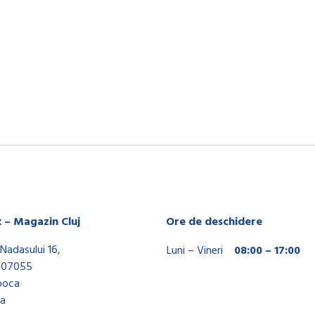
x – Magazin Cluj
Ore de deschidere
Nadasului 16,
Luni – Vineri
08:00 – 17:00
407055
poca
a