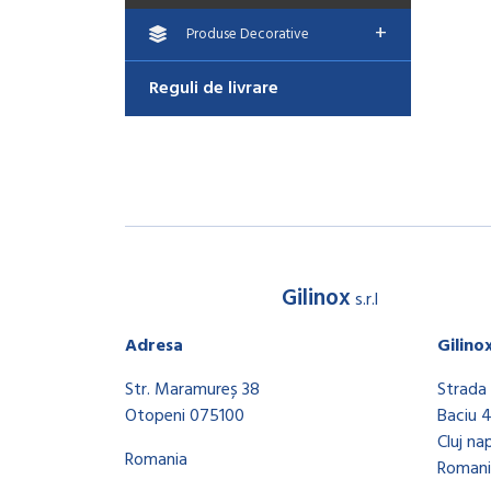
+
Produse Decorative
Reguli de livrare
Gilinox
s.r.l
Adresa
Gilino
Str. Maramureș 38
Strada 
Otopeni 075100
Baciu 
Cluj na
Romania
Romani