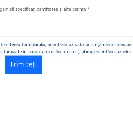
 trimiterea formularului, acord Gilinox s.r.l. consimțământul meu pen
l furnizate în scopul procesării ofertei și al implementării cazurilor 