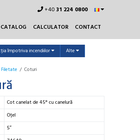
+40
31 224 0800
CATALOG
CALCULATOR
CONTACT
ția împotriva incendiilor
Alte
 Filetate
Coturi
ură
Cot canelat de 45° cu canelură
Oțel
5″