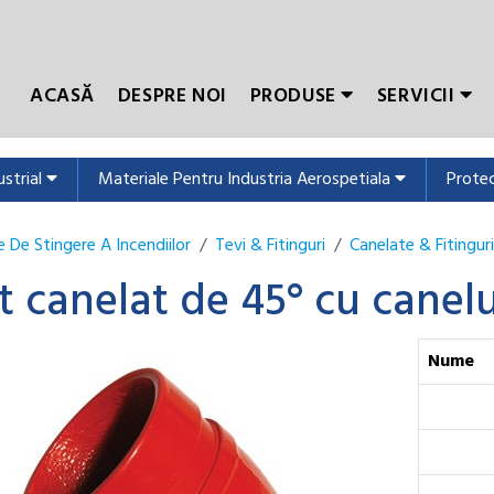
ACASĂ
DESPRE NOI
PRODUSE
SERVICII
ustrial
Materiale Pentru Industria Aerospetiala
Protec
 De Stingere A Incendiilor
Tevi & Fitinguri
Canelate & Fitinguri
t canelat de 45° cu canel
Nume