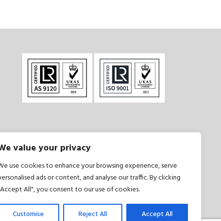
We value your privacy
și condiții
|
Politică de confidențialitate
We use cookies to enhance your browsing experience, serve
personalised ads or content, and analyse our traffic. By clicking
"Accept All", you consent to our use of cookies.
Customise
Reject All
Accept All