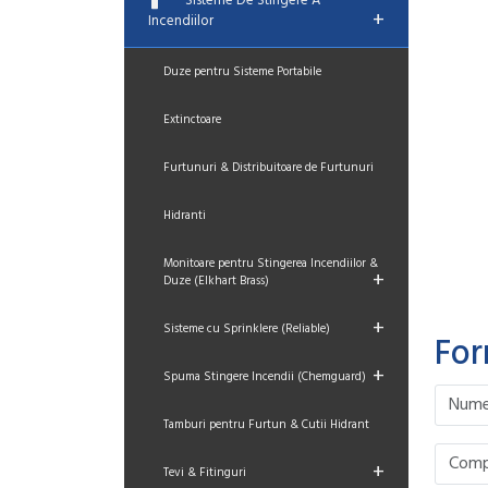
Sisteme De Stingere A
+
Incendiilor
Duze pentru Sisteme Portabile
Extinctoare
Furtunuri & Distribuitoare de Furtunuri
Hidranti
Monitoare pentru Stingerea Incendiilor &
+
Duze (Elkhart Brass)
+
Sisteme cu Sprinklere (Reliable)
For
+
Spuma Stingere Incendii (Chemguard)
Please le
Please le
Please le
Please le
Tamburi pentru Furtun & Cutii Hidrant
+
Tevi & Fitinguri