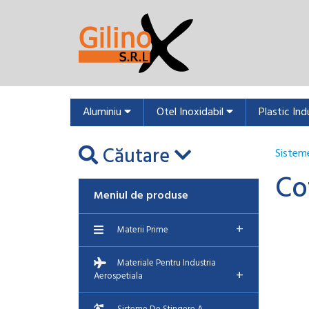
Aluminiu
Otel Inoxidabil
Plastic Ind
Căutare
Sisteme
Co
Meniul de produse
+
Materii Prime
Materiale Pentru Industria
+
Aerospetiala