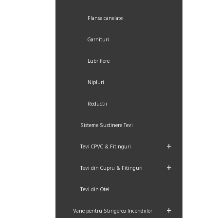
Flanse canelate
Garnituri
Lubrifiere
Nipluri
Reductii
Sisteme Sustinere Tevi
+
Tevi CPVC & Fitinguri
+
Tevi din Cupru & Fitinguri
Tevi din Otel
+
Vane pentru Stingerea Incendiilor