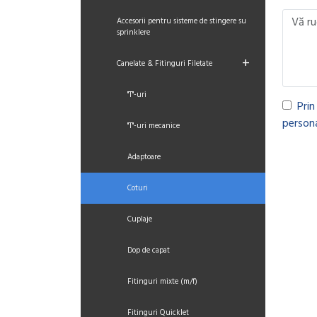
Accesorii pentru sisteme de stingere su
sprinklere
+
Canelate & Fitinguri Filetate
"T"-uri
Prin
persona
"T"-uri mecanice
Adaptoare
Coturi
Cuplaje
Dop de capat
Fitinguri mixte (m/f)
Fitinguri Quicklet