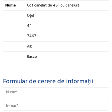
Nume
Cot canelat de 45° cu canelură
Oțel
4″
74671
Alb
Rasco
Formular de cerere de informații
Please leave this field empty.
Please leave this field empty.
Please leave this field empty.
Please leave this field empty.