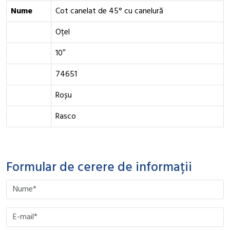
Nume
Cot canelat de 45° cu canelură
Oțel
10″
74651
Roșu
Rasco
Formular de cerere de informații
Please leave this field empty.
Please leave this field empty.
Please leave this field empty.
Please leave this field empty.