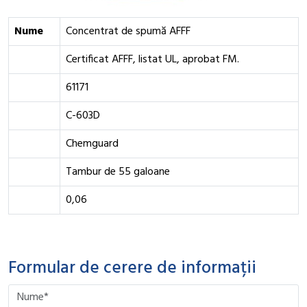
Nume
Concentrat de spumă AFFF
Certificat AFFF, listat UL, aprobat FM.
61171
C-603D
Chemguard
Tambur de 55 galoane
0,06
Formular de cerere de informații
Please leave this field empty.
Please leave this field empty.
Please leave this field empty.
Please leave this field empty.