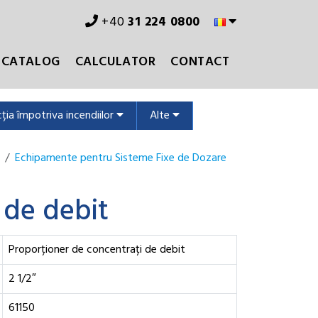
+40
31 224 0800
CATALOG
CALCULATOR
CONTACT
ția împotriva incendiilor
Alte
Echipamente pentru Sisteme Fixe de Dozare
 de debit
Proporționer de concentrați de debit
2 1/2″
61150