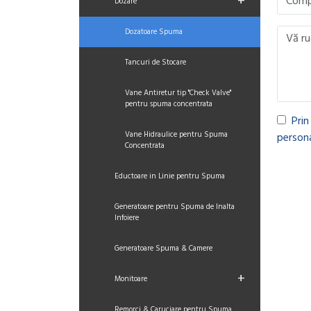
+
Dozare
Dozatoare Spuma
Tancuri de Stocare
Vane Antiretur tip "Check Valve"
pentru spuma concentrata
Prin
Vane Hidraulice pentru Spuma
persona
Concentrata
Eductoare in Linie pentru Spuma
Generatoare pentru Spuma de Inalta
Infoiere
Generatoare Spuma & Camere
+
Monitoare
Remorci & Caruciare pentru Spuma