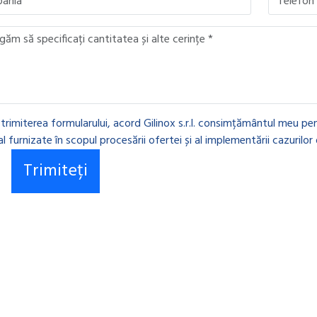
 trimiterea formularului, acord Gilinox s.r.l. consimțământul meu pen
l furnizate în scopul procesării ofertei și al implementării cazurilor 