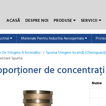
ACASĂ
DESPRE NOI
PRODUSE
SERVICII
ustrial
Materiale Pentru Industria Aerospetiala
Protec
 De Stingere A Incendiilor
Spuma Stingere Incendii (Chemguard)
atoare Spuma
oporționer de concentrați
Nume