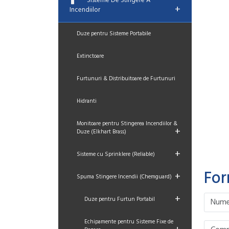
Sisteme De Stingere A
+
Incendiilor
Duze pentru Sisteme Portabile
Extinctoare
Furtunuri & Distribuitoare de Furtunuri
Hidranti
Monitoare pentru Stingerea Incendiilor &
+
Duze (Elkhart Brass)
+
Sisteme cu Sprinklere (Reliable)
For
+
Spuma Stingere Incendii (Chemguard)
+
Please le
Please le
Please le
Please le
Duze pentru Furtun Portabil
Echipamente pentru Sisteme Fixe de