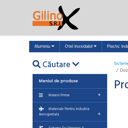
Aluminiu
Otel Inoxidabil
Plastic Ind
Căutare
Sisteme
Doz
Pr
Meniul de produse
+
Materii Prime
Materiale Pentru Industria
+
Aerospetiala