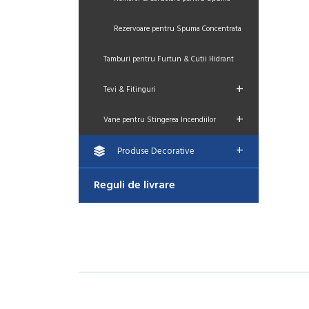
Rezervoare pentru Spuma Concentrata
Tamburi pentru Furtun & Cutii Hidrant
+
Tevi & Fitinguri
+
Vane pentru Stingerea Incendiilor
+
Produse Decorative
Reguli de livrare