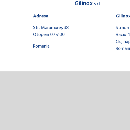
Gilinox
s.r.l
Adresa
Gilino
Str. Maramureș 38
Strada 
Otopeni 075100
Baciu 
Cluj na
Romania
Romani