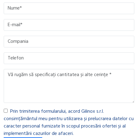
Please leave this field empty.
Please leave this field empty.
Please leave this field empty.
Please leave this field empty.
Prin trimiterea formularului, acord Gilinox s.r.l.
consimțământul meu pentru utilizarea și prelucrarea datelor cu
caracter personal furnizate în scopul procesării ofertei și al
implementării cazurilor de afaceri.