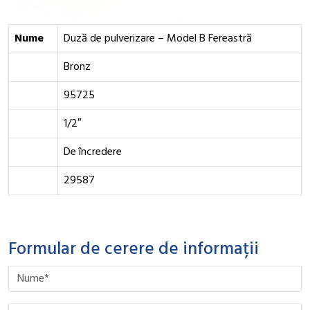
Nume
Duză de pulverizare – Model B Fereastră
Bronz
95725
1/2″
De încredere
29587
Formular de cerere de informații
Please leave this field empty.
Please leave this field empty.
Please leave this field empty.
Please leave this field empty.