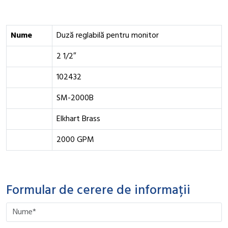
Nume
Duză reglabilă pentru monitor
2 1/2″
102432
SM-2000B
Elkhart Brass
2000 GPM
Formular de cerere de informații
Please leave this field empty.
Please leave this field empty.
Please leave this field empty.
Please leave this field empty.