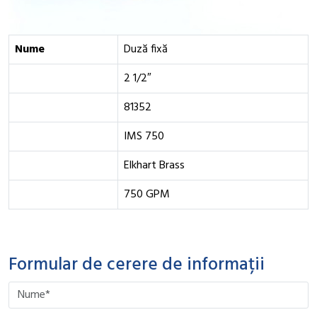
Nume
Duză fixă
2 1/2″
81352
IMS 750
Elkhart Brass
750 GPM
Formular de cerere de informații
Please leave this field empty.
Please leave this field empty.
Please leave this field empty.
Please leave this field empty.