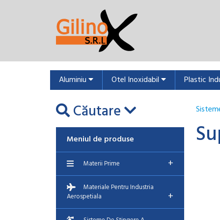
Aluminiu
Otel Inoxidabil
Plastic Ind
Căutare
Sisteme
Su
Meniul de produse
+
Materii Prime
Materiale Pentru Industria
+
Aerospetiala