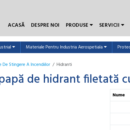
ACASĂ
DESPRE NOI
PRODUSE
SERVICII
ustrial
Materiale Pentru Industria Aerospetiala
Protec
 De Stingere A Incendiilor
Hidranti
papă de hidrant filetată cu
Nume