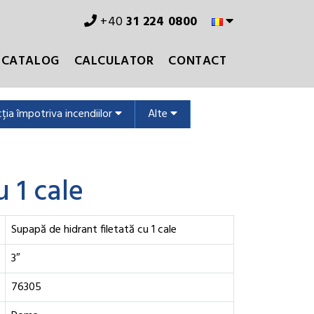
+40
31 224 0800
CATALOG
CALCULATOR
CONTACT
ția împotriva incendiilor
Alte
 1 cale
Supapă de hidrant filetată cu 1 cale
3″
76305