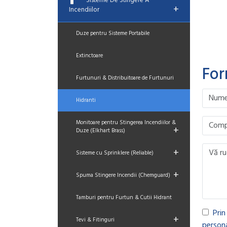
Sisteme De Stingere A
+
Incendiilor
Duze pentru Sisteme Portabile
Extinctoare
For
Furtunuri & Distribuitoare de Furtunuri
Please le
Please le
Please le
Please le
Hidranti
Monitoare pentru Stingerea Incendiilor &
+
Duze (Elkhart Brass)
+
Sisteme cu Sprinklere (Reliable)
+
Spuma Stingere Incendii (Chemguard)
Tamburi pentru Furtun & Cutii Hidrant
Prin
+
Tevi & Fitinguri
persona