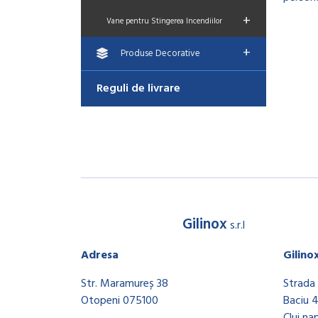
+
Vane pentru Stingerea Incendiilor
+
Produse Decorative
Reguli de livrare
Gilinox
s.r.l
Adresa
Gilino
Str. Maramureș 38
Strada 
Otopeni 075100
Baciu 