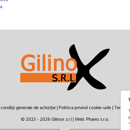
poca
a
condiții generale de achiziție
|
Politica privind cookie-urile
|
Termeni 
© 2023 - 2026 Gilinox s.r.l | Web:
Phares s.r.o.