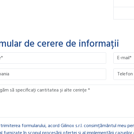
mular de cerere de informații
ave this field empty.
ave this field empty.
ave this field empty.
ave this field empty.
 trimiterea formularului, acord Gilinox s.r.l. consimțământul meu pen
l furnizate în scopul procesării ofertei și al implementării cazurilor 