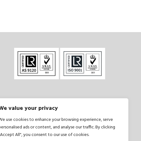
We value your privacy
și condiții
|
Politică de confidențialitate
We use cookies to enhance your browsing experience, serve
personalised ads or content, and analyse our traffic. By clicking
"Accept All", you consent to our use of cookies.