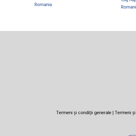
Cluj na
Romania
Romani
Termeni și condiții generale
|
Termeni și 