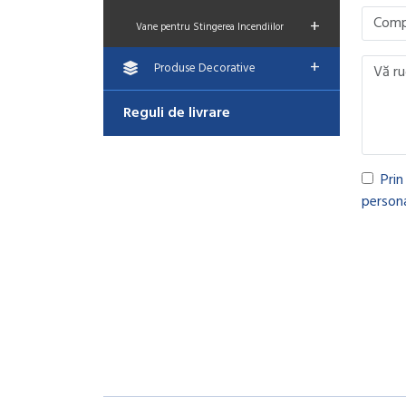
+
Vane pentru Stingerea Incendiilor
+
Produse Decorative
Reguli de livrare
Prin
persona