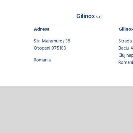
Gilinox
s.r.l
Adresa
Gilino
Str. Maramureș 38
Strada 
Otopeni 075100
Baciu 
Cluj na
Romania
Romani