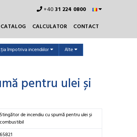
+40
31 224 0800
CATALOG
CALCULATOR
CONTACT
ția împotriva incendiilor
Alte
mă pentru ulei și
Stingător de incendiu cu spumă pentru ulei și
combustibil
65821