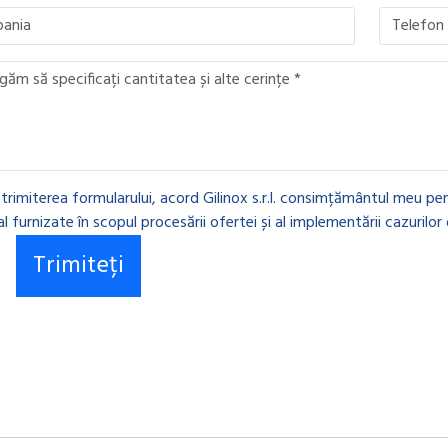
 trimiterea formularului, acord Gilinox s.r.l. consimțământul meu pen
l furnizate în scopul procesării ofertei și al implementării cazurilor 