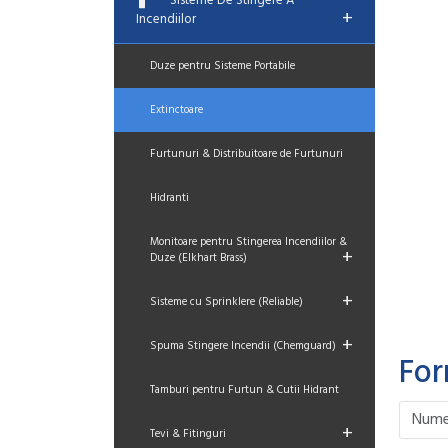
Sisteme De Stingere A
+
Incendiilor
Duze pentru Sisteme Portabile
Extinctoare
Furtunuri & Distribuitoare de Furtunuri
Hidranti
Monitoare pentru Stingerea Incendiilor &
+
Duze (Elkhart Brass)
+
Sisteme cu Sprinklere (Reliable)
+
Spuma Stingere Incendii (Chemguard)
For
Tamburi pentru Furtun & Cutii Hidrant
Please le
Please le
Please le
Please le
+
Tevi & Fitinguri