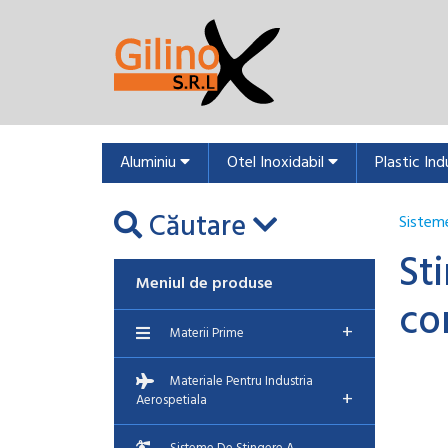
Aluminiu
Otel Inoxidabil
Plastic Ind
Căutare
Sisteme
St
Meniul de produse
co
+
Materii Prime
Materiale Pentru Industria
+
Aerospetiala