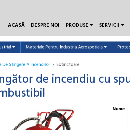
ACASĂ
DESPRE NOI
PRODUSE
SERVICII
ustrial
Materiale Pentru Industria Aerospetiala
Protec
 De Stingere A Incendiilor
Extinctoare
ingător de incendiu cu spu
mbustibil
Nume