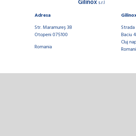
Gilinox
s.r.l
Adresa
Gilino
Str. Maramureș 38
Strada 
Otopeni 075100
Baciu 
Cluj na
Romania
Romani