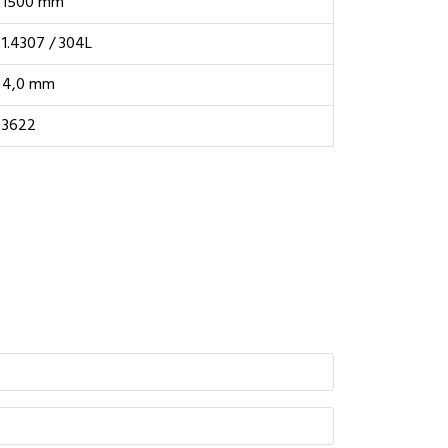
1500 mm
1.4307 / 304L
4,0 mm
3622