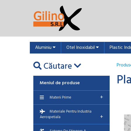
Aluminiu
Otel Inoxidabil
Plastic Ind
Căutare
Produs
Pl
Meniul de produse
+
Materii Prime
Materiale Pentru Industria
+
Aerospetiala