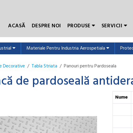
ACASĂ
DESPRE NOI
PRODUSE
SERVICII
ustrial
Materiale Pentru Industria Aerospetiala
Protec
e Decorative
Tabla Striata
Panouri pentru Pardoseala
acă de pardoseală antidera
Nume