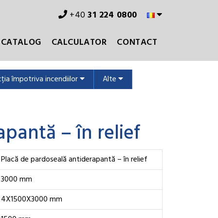
+40
31 224 0800
CATALOG
CALCULATOR
CONTACT
ția împotriva incendiilor
Alte
pantă – în relief
Placă de pardoseală antiderapantă – în relief
3000 mm
4X1500X3000 mm