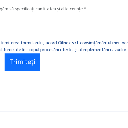
 trimiterea formularului, acord Gilinox s.r.l. consimțământul meu pen
l furnizate în scopul procesării ofertei și al implementării cazurilor 