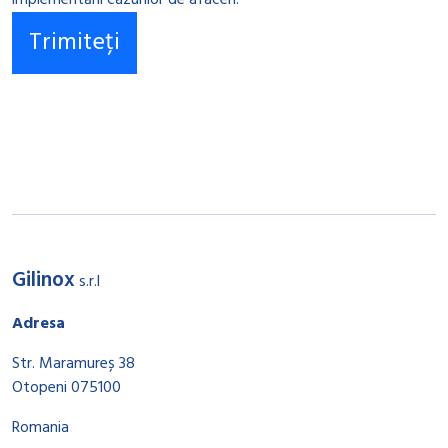
implementării cazurilor de afaceri.
Gilinox
s.r.l
Adresa
Str. Maramureș 38
Otopeni 075100
Romania