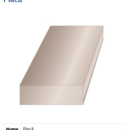
Placă
Nume
Placă