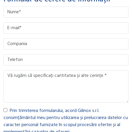
Please leave this field empty.
Please leave this field empty.
Please leave this field empty.
Please leave this field empty.
Prin trimiterea formularului, acord Gilinox s.r.l.
consimțământul meu pentru utilizarea și prelucrarea datelor cu
caracter personal furnizate în scopul procesării ofertei și al