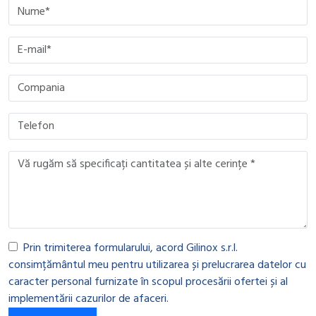
Please leave this field empty.
Please leave this field empty.
Please leave this field empty.
Please leave this field empty.
Prin trimiterea formularului, acord Gilinox s.r.l.
consimțământul meu pentru utilizarea și prelucrarea datelor cu
caracter personal furnizate în scopul procesării ofertei și al
implementării cazurilor de afaceri.