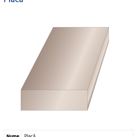
Placă
Nume
Placă