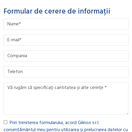
Formular de cerere de informații
Please leave this field empty.
Please leave this field empty.
Please leave this field empty.
Please leave this field empty.
Prin trimiterea formularului, acord Gilinox s.r.l.
consimțământul meu pentru utilizarea și prelucrarea datelor cu