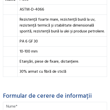
ASTM-D-4066
Rezistență foarte mare, rezistență bună la uv,
rezistență termică și stabilitate dimensională
sporită, rezistență bună la ulei și produse petroliere.
PA 6 GF 30
10-100 mm
Etanșări, piese de fixare, distanțiere.
30% armat cu fibră de sticlă
Formular de cerere de informații
Please leave this field empty.
Please leave this field empty.
Please leave this field empty.
Please leave this field empty.