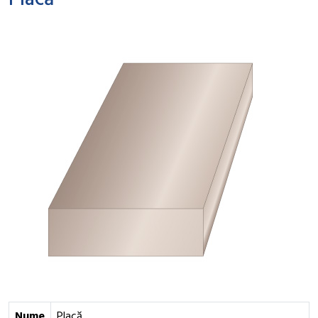
Placă
Nume
Placă