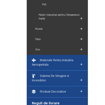
PVC
Plastic Industrial pentru Temperaturi
+
Inalte
+
Plumb
+
Titan
+
Zinc
Materiale Pentru Industria
+
Aerospetiala
Sisteme De Stingere A
+
Incendiilor
+
Produse Decorative
Reguli de livrare