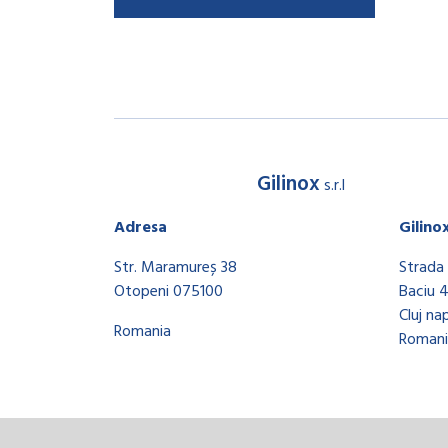
Gilinox
s.r.l
Adresa
Gilino
Str. Maramureș 38
Strada 
Otopeni 075100
Baciu 
Cluj na
Romania
Romani