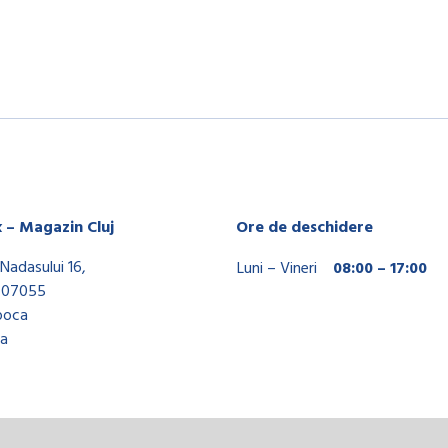
x – Magazin Cluj
Ore de deschidere
Nadasului 16,
Luni – Vineri
08:00 – 17:00
407055
poca
a