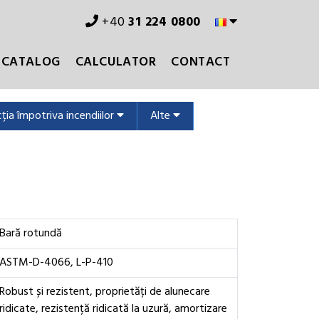
+40
31 224 0800
CATALOG
CALCULATOR
CONTACT
ția împotriva incendiilor
Alte
Bară rotundă
ASTM-D-4066, L-P-410
Robust și rezistent, proprietăți de alunecare
ridicate, rezistență ridicată la uzură, amortizare