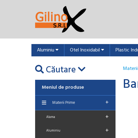
Aluminiu
Otel Inoxidabil
Plastic Ind
Căutare
Materii
Ba
Meniul de produse
+
Materii Prime
+
Alama
+
Aluminiu