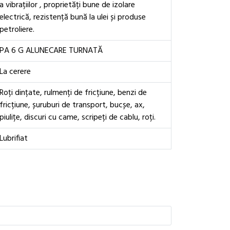
a vibrațiilor , proprietăți bune de izolare
electrică, rezistență bună la ulei și produse
petroliere.
PA 6 G ALUNECARE TURNATĂ
La cerere
Roți dințate, rulmenți de fricțiune, benzi de
fricțiune, șuruburi de transport, bucșe, ax,
piulițe, discuri cu came, scripeți de cablu, roți.
Lubrifiat