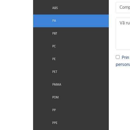
ABS
PA
PBT
PC
Prin
PE
persona
PET
PMMA
POM
PP
PPE