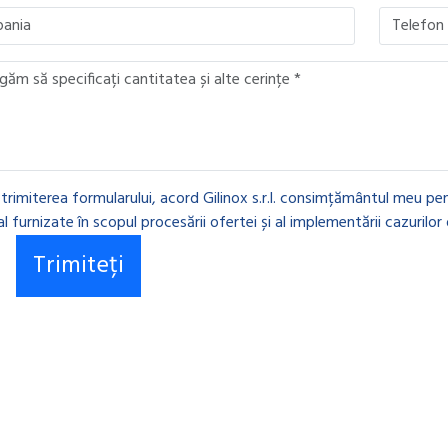
 trimiterea formularului, acord Gilinox s.r.l. consimțământul meu pen
l furnizate în scopul procesării ofertei și al implementării cazurilor 