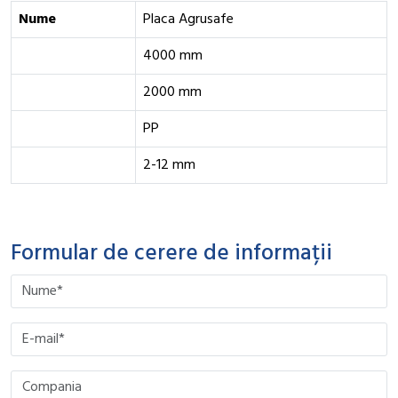
Nume
Placa Agrusafe
4000 mm
2000 mm
PP
2-12 mm
Formular de cerere de informații
Please leave this field empty.
Please leave this field empty.
Please leave this field empty.
Please leave this field empty.