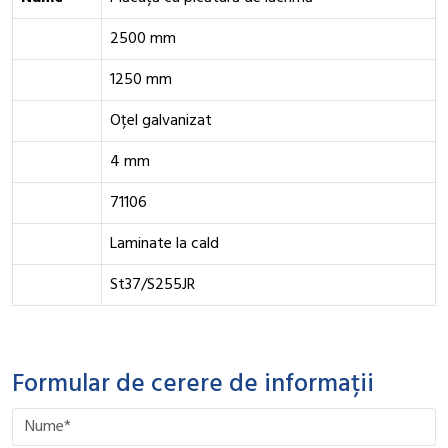
2500 mm
1250 mm
Oțel galvanizat
4 mm
71106
Laminate la cald
St37/S255JR
Formular de cerere de informații
Please leave this field empty.
Please leave this field empty.
Please leave this field empty.
Please leave this field empty.