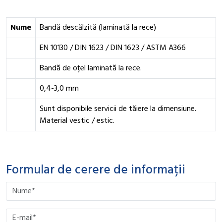
Nume
Bandă descălzită (laminată la rece)
EN 10130 / DIN 1623 / DIN 1623 / ASTM A366
Bandă de oțel laminată la rece.
0,4-3,0 mm
Sunt disponibile servicii de tăiere la dimensiune.
Material vestic / estic.
Formular de cerere de informații
Please leave this field empty.
Please leave this field empty.
Please leave this field empty.
Please leave this field empty.