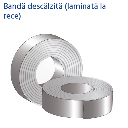
Bandă descălzită (laminată la
rece)