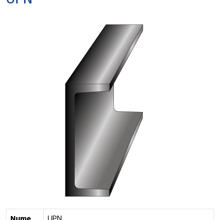
UPN
Nume
UPN