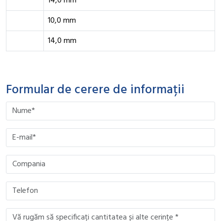
14,0 mm
10,0 mm
14,0 mm
Formular de cerere de informații
Please leave this field empty.
Please leave this field empty.
Please leave this field empty.
Please leave this field empty.