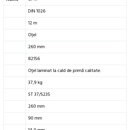
DIN 1026
12 m
Oțel
260 mm
82156
Oțel laminat la cald de primă calitate.
37,9 kg
ST 37/S235
260 mm
90 mm