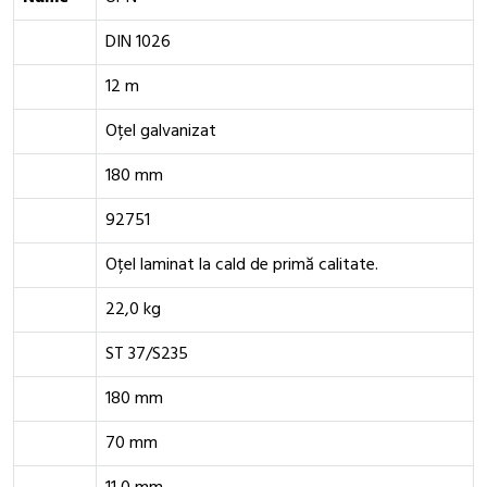
DIN 1026
12 m
Oțel galvanizat
180 mm
92751
Oțel laminat la cald de primă calitate.
22,0 kg
ST 37/S235
180 mm
70 mm