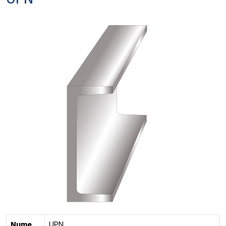
UPN
Nume
UPN