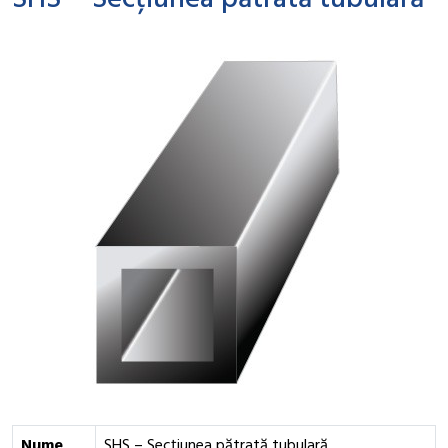
SHS – Secțiunea pătrată tubulară
Nume
SHS – Secțiunea pătrată tubulară