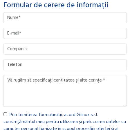
Formular de cerere de informații
Please leave this field empty.
Please leave this field empty.
Please leave this field empty.
Please leave this field empty.
Prin trimiterea formularului, acord Gilinox s.r.l.
consimțământul meu pentru utilizarea și prelucrarea datelor cu
caracter personal furnizate în scopul procesării ofertei și al