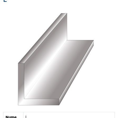
L
Nume
L