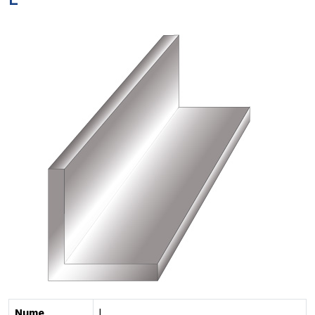
L
Nume
L